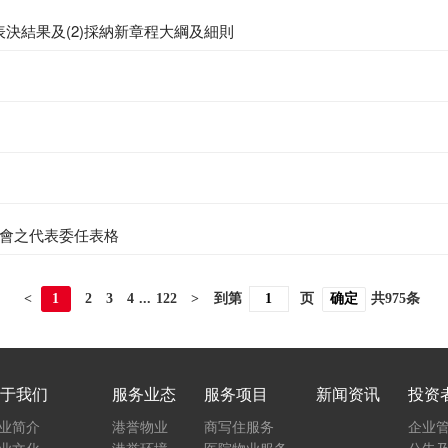
表決結果及(2)採納新章程大綱及細則
會之代表委任表格
<
1
2
3
4
...
122
>
到第
页
共975条
于我们
服务业态
服务项目
新闻资讯
投资
业简介
港誉物业
商写住服务
企业
业文化
港誉环境
医院物业服务
公告